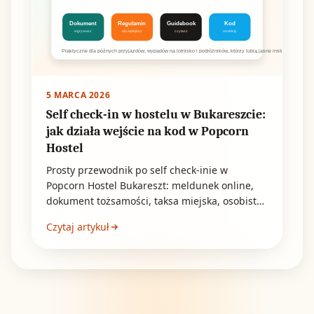
Dokument
Regulamin
Guidebook
Kod
wgrywasz
akceptujesz
czytasz
osobisty
Praktyczne dla późnych przyjazdów, wypadów na lotnisko i podróżników, którzy lubią jasne instrukcje.
5 MARCA 2026
Self check-in w hostelu w Bukareszcie:
jak działa wejście na kod w Popcorn
Hostel
Prosty przewodnik po self check-inie w
Popcorn Hostel Bukareszt: meldunek online,
dokument tożsamości, taksa miejska, osobisty
kod, późny przyjazd i bezpieczeństwo.
Czytaj artykuł