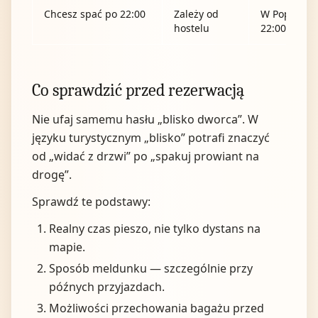
Chcesz spać po 22:00
Zależy od
W Popcorn H
hostelu
22:00–09:00
Co sprawdzić przed rezerwacją
Nie ufaj samemu hasłu „blisko dworca”. W
języku turystycznym „blisko” potrafi znaczyć
od „widać z drzwi” po „spakuj prowiant na
drogę”.
Sprawdź te podstawy:
Realny czas pieszo, nie tylko dystans na
mapie.
Sposób meldunku — szczególnie przy
późnych przyjazdach.
Możliwości przechowania bagażu przed