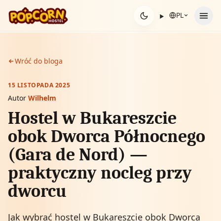
Przejdź do treści
PL
Wróć do bloga
15 LISTOPADA 2025
Autor
Wilhelm
Hostel w Bukareszcie
obok Dworca Północnego
(Gara de Nord) —
praktyczny nocleg przy
dworcu
Jak wybrać hostel w Bukareszcie obok Dworca