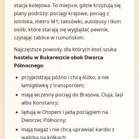
stacja kolejowa. To miejsce, gdzie krzyżują się
plany podróży: pociągi krajowe, pociąg z
lotniska, metro M1, taksówki, autobusy i tłum
osób, które starają się wyglądać pewnie,
czytając tablice w rumuńskim.
Najczęstsze powody, dla których ktoś szuka
hostelu w Bukareszcie obok Dworca
Północnego
:
przyjeżdżają późno i chcą łóżko, a nie
łamigłówkę z transportem;
mają wczesny pociąg do Brașova, Cluja, Iași
albo Konstancy;
lądują w Otopeni i jadą pociągiem na
Dworzec Północny;
mają bagaż i nie chcą uprawiać kardio z
walizką na kółkach;