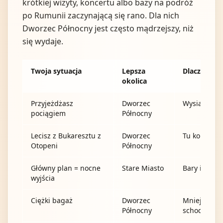
krótkiej wizyty, koncertu albo bazy na podróż
po Rumunii zaczynającą się rano. Dla nich
Dworzec Północny jest często mądrzejszy, niż
się wydaje.
Twoja sytuacja
Lepsza
Dlaczego
okolica
Przyjeżdżasz
Dworzec
Wysiadasz, i
pociągiem
Północny
Lecisz z Bukaresztu z
Dworzec
Tu kończy si
Otopeni
Północny
Główny plan = nocne
Stare Miasto
Bary i resta
wyjścia
Ciężki bagaż
Dworzec
Mniej przes
Północny
schodów.