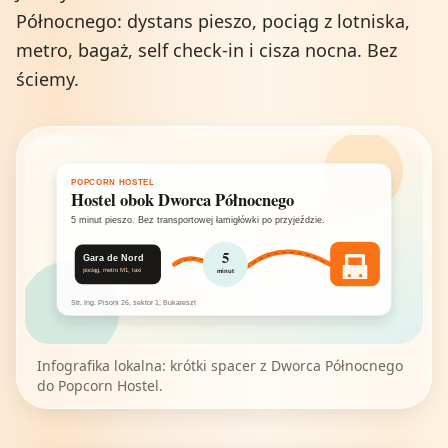
Północnego: dystans pieszo, pociąg z lotniska,
metro, bagaż, self check-in i cisza nocna. Bez
ściemy.
POPCORN HOSTEL
Hostel obok Dworca Północnego
5 minut pieszo. Bez transportowej łamigłówki po przyjeździe.
5
Gara de Nord
pociąg, metro M1, taxi
minut
Str. Ing. Pisoni 26, sektor 1, Bukareszt
Infografika lokalna: krótki spacer z Dworca Północnego
do Popcorn Hostel.