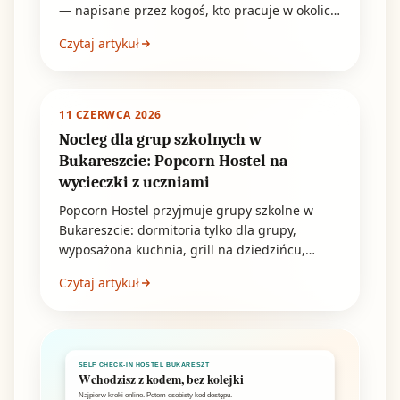
— napisane przez kogoś, kto pracuje w okolicy.
Pod krótkie postoje, wczesne przyjazdy i
Czytaj artykuł
przesiadki.
11 CZERWCA 2026
Nocleg dla grup szkolnych w
Bukareszcie: Popcorn Hostel na
wycieczki z uczniami
Popcorn Hostel przyjmuje grupy szkolne w
Bukareszcie: dormitoria tylko dla grupy,
wyposażona kuchnia, grill na dziedzińcu,
zniżki i szybki dojazd metrem.
Czytaj artykuł
SELF CHECK-IN HOSTEL BUKARESZT
Wchodzisz z kodem, bez kolejki
Najpierw kroki online. Potem osobisty kod dostępu.