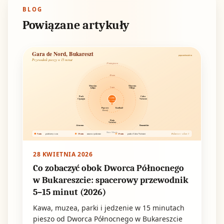
BLOG
Powiązane artykuły
Gara de Nord, Bukareszt
popcornhostel.ro
Przewodnik pieszy w 15 minut
15 min pieszo
10 min
Muzeum
Muzeum
5 min
Antipa
Chłopa
Park
Calea
GARA
Cișmigiu
Victoriei
DE NORD
Popcorn
Kaufland
Hostel
Piața
Victoriei
Ateneum
Rumuńskie
Stare Miasto
5 min
10 min
15 min
podstawy i sen
muzea i jedzenie
parki i Calea Victoriei
Bukareszt · sektor 1
28 KWIETNIA 2026
Co zobaczyć obok Dworca Północnego
w Bukareszcie: spacerowy przewodnik
5–15 minut (2026)
Kawa, muzea, parki i jedzenie w 15 minutach
pieszo od Dworca Północnego w Bukareszcie