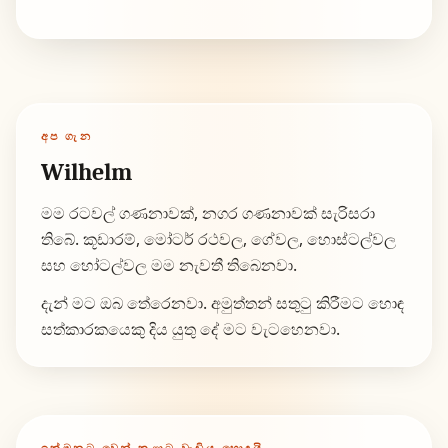
අප ගැන
Wilhelm
මම රටවල් ගණනාවක්, නගර ගණනාවක් සැරිසරා
තිබේ. කූඩාරම්, මෝටර් රථවල, ගේවල, හොස්ටල්වල
සහ හෝටල්වල මම නැවතී තිබෙනවා.
දැන් මට ඔබ තේරෙනවා. අමුත්තන් සතුටු කිරීමට හොඳ
සත්කාරකයෙකු දිය යුතු දේ මට වැටහෙනවා.
ඉක්මනට වෙන් කළාට වැඩිය හොඳයි