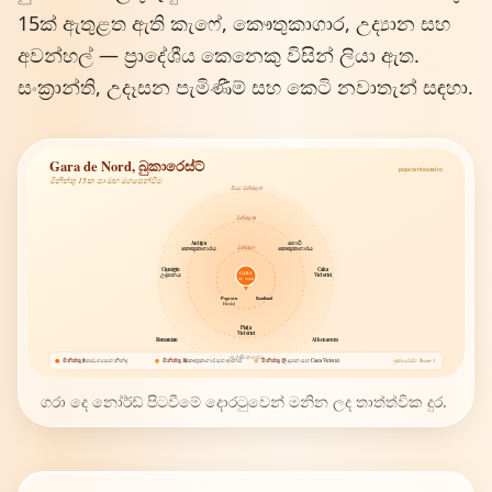
15ක් ඇතුළත ඇති කැෆේ, කෞතුකාගාර, උද්‍යාන සහ
අවන්හල් — ප්‍රාදේශීය කෙනෙකු විසින් ලියා ඇත.
සංක්‍රාන්ති, උදෑසන පැමිණීම් සහ කෙටි නවාතැන් සඳහා.
Gara de Nord, බුකාරෙස්ට්
popcornhostel.ro
මිනිත්තු 15ක පා මඟ මගපෙන්වීම
පියමං මිනිත්තු 15
මිනිත්තු 10
Antipa
ගොවි
මිනිත්තු 5
කෞතුකාගාරය
කෞතුකාගාරය
Cișmigiu
Calea
GARA
උද්‍යානය
Victoriei
DE NORD
Popcorn
Kaufland
Hostel
Piața
Victoriei
Romanian
Athenaeum
පැරණි නගරය
මිනිත්තු 5
අත්‍යවශ්‍ය සහ නින්ද
මිනිත්තු 10
කෞතුකාගාර සහ ආහාර
මිනිත්තු 15
උද්‍යාන සහ Calea Victoriei
බුකාරෙස්ට් · Sector 1
ගරා දෙ නෝර්ඩ් පිටවීමේ දොරටුවෙන් මනින ලද තාත්ත්වික දුර.