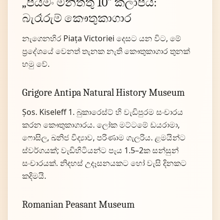
„පියමං මිනිත්තු 10” කලාපය:
බැරෑරුම් කෞතුකාගාර
නැගෙනහිර Piața Victoriei දෙසට යන විට, මේ
ප්‍රදේශයේ වෙනත් තැනක නැති කෞතුකාගාර තුනක්
හමු වේ.
Grigore Antipa Natural History Museum
Șos. Kiseleff 1. බුකාරෙස්ට් හි වැඩිපුරම සංචාරය
කරන කෞතුකාගාරය. ලෝක මට්ටමේ ඩයරාමා,
ෆොසිල, ඛනිජ විද්‍යාව, පරිණාම ගැලරිය. ළමයින්ට
ස්වර්ගයක්; වැඩිහිටියන්ට පැය 1.5–2ක සන්සුන්
සංචාරයක්. නිදහස් උදෑසනයකට හෝ වැසි දිනකට
කදිමයි.
Romanian Peasant Museum