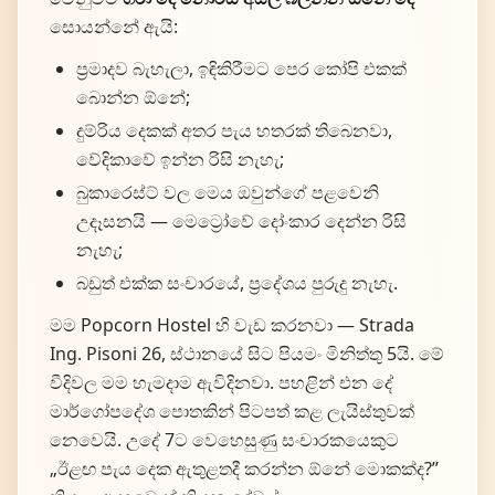
සොයන්නේ ඇයි:
ප්‍රමාදව බැහැලා, ඉඳිකිරීමට පෙර කෝපි එකක්
බොන්න ඕනේ;
දුම්රිය දෙකක් අතර පැය හතරක් තිබෙනවා,
වේදිකාවේ ඉන්න රිසි නැහැ;
බුකාරෙස්ට් වල මෙය ඔවුන්ගේ පළවෙනි
උදෑසනයි — මෙට්‍රෝවේ දෝංකාර දෙන්න රිසි
නැහැ;
බඩුත් එක්ක සංචාරයේ, ප්‍රදේශය පුරුදු නැහැ.
මම Popcorn Hostel හි වැඩ කරනවා — Strada
Ing. Pisoni 26, ස්ථානයේ සිට පියමං මිනිත්තු 5යි. මේ
වීදිවල මම හැමදාම ඇවිදිනවා. පහළින් එන දේ
මාර්ගෝපදේශ පොතකින් පිටපත් කළ ලැයිස්තුවක්
නෙවෙයි. උදේ 7ට වෙහෙසුණු සංචාරකයෙකුට
„ඊළඟ පැය දෙක ඇතුළතදී කරන්න ඕනේ මොකක්ද?”