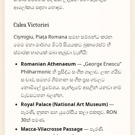
ආලෝකය සඳහා හොඳම.
Calea Victoriei
Cișmigiu, Piața Romana සමඟ සම්බන්ධ කරන
මෙම මහා මාර්ගය මීටර් සියයකට බුකාරෙස්ට් හි
ස්මාරක භාගයක් ඔබා තැබූවා වැනියි:
Romanian Athenaeum
— „George Enescu”
Philharmonic හි ප්‍රසිද්ධ සංගීත ශාලාව. ලාභ ගයිඩ
සංචාර, සමහර ගිම්හාන සංගීත ප්‍රසංගවලට
නොමිලේ ප්‍රවේශය. සැන්දෑවේ අසලින් යනවා නම්
වැඩසටහන බලන්න.
Royal Palace (National Art Museum)
—
පැරණි, නූතන සහ යුරෝපීය කලා එකතුව. RON
30ක් පමණ.
Macca-Vilacrosse Passage
— පැරණි