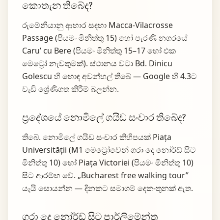
කොතැන තිබේද?
රුමේනියානු ආහාර සඳහා Macca-Vilacrosse
Passage (පියමං මිනිත්තු 15) හෝ පැරණි නගරයේ
Caru’ cu Bere (පියමං මිනිත්තු 15–17 හෝ එක
මෙට්‍රෝ නැවතුමක්). ස්ථානය වටා Bd. Dinicu
Golescu හි හොඳ අවන්හල් තිබේ — Google හි 4.3ට
වැඩි ශ්‍රේණිගත කිරීම් බලන්න.
ප්‍රදේශයේ නොමිලේ ගයිඩ සංචාර තිබේද?
තිබේ. නොමිලේ ගයිඩ සංචාර කිහිපයක් Piața
Universității (M1 මෙට්‍රෝවෙන් ගරා දෙ නෝර්ඩ් සිට
මිනිත්තු 10) හෝ Piața Victoriei (පියමං මිනිත්තු 10)
සිට ආරම්භ වේ. „Bucharest free walking tour”
යැයි සොයන්න — දිනකට සමාගම් දෙක-තුනක් ඇත.
ගරා දෙ නෝර්ඩ් සිට පාර්ලිමේන්තු