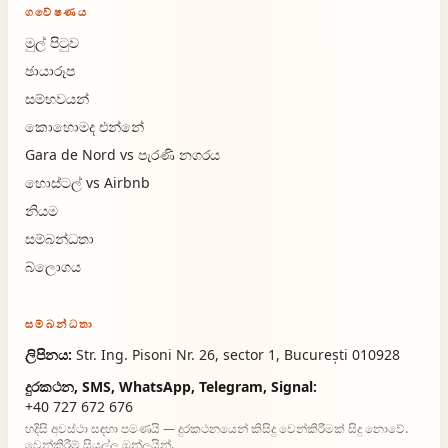
ගවේෂණය
මුල් පිටුව
ඡායාරූප
සම්භවයන්
කොහොමද එන්නේ
Gara de Nord vs පැරණි නගරය
හොස්ටල් vs Airbnb
නියම
සම්බන්ධතා
බ්ලොගය
සම්බන්ධතා
ලිපිනය:
Str. Ing. Pisoni Nr. 26, sector 1, București 010928
දුරකථන, SMS, WhatsApp, Telegram, Signal:
+40 727 672 676
හදිසි අවස්ථා සඳහා පමණයි — දුරකථනයෙන් කිසිදු වෙන්කිරීමක් සිදු නොවේ.
වෙන්කිරීම් සියල්ල ඔන්ලයින්.