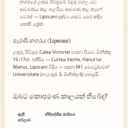
නගරයේ උතුරු පිවිසුමේ වීදුරු වහල යට
ආවරණය කළ ගැලරිය. ආවරණ කළ කැෆේ
ටෙරස් — Lipscani දක්වා යාමට පෙර කදිම
කෝපි බ්‍රේක්.
පැරණි නගරය (Lipscani)
උතුරු පිවිසුම Calea Victoriei හරහා පියමං මිනිත්තු
15–17ක්. ඉතිරිය — Curtea Veche, Hanul lui
Manuc, Lipscani වීදිය — සඳහා M1 මෙට්‍රෝවෙන්
Universitate (නැවතුම් 3, මිනිත්තු 6) පහසුයි.
ඔබට කොපමණ කාලයක් තිබේද?
ඇති
නිර්දේශිත මාර්ගය
වේලාව