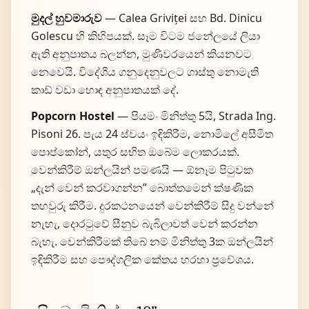
මුදල් හුවමාරුව
— Calea Griviței සහ Bd. Dinicu
Golescu හි කිහිපයක්. සෑම විටම ජනේලයේ ලියා
ඇති අනුපාතය බලන්න, මුණිවරයෙන් කියනවට
නෙවෙයි. විදේශීය ගනුදෙනුවලට ගාස්තු නොමැති
කාඩ් වඩා හොඳ අනුපාතයක් දේ.
Popcorn Hostel
— පියමං මිනිත්තු 5යි, Strada Ing.
Pisoni 26. පැය 24 ස්වයං ඉඳිකිරීම, නොමිලේ අසීමිත
පොප්කෝන්, යතුර සහිත ඔබේම ලොකරයක්.
වෙන්කිරීම් ඔන්ලයින් පමණයි — ඕනෑම පිටුවක
„දැන් වෙන් කරවාගන්න” බොත්තමෙන් ක්ෂණික
තහවුරු කිරීම. දුරකථනයෙන් වෙන්කිරීම් සිදු වන්නේ
නැහැ, දොරටුවේ සීනුව බැබිලාවත් වෙන් කරන්න
බැහැ. වෙන්කිරීමක් තිබේ නම් මිනිත්තු 3ක ඔන්ලයින්
ඉඳිකිරීම සහ පෞද්ගලික කේතය හරහා ප්‍රවේශය.