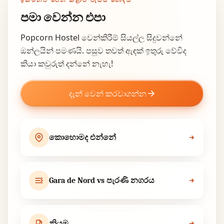
පමා වෙන්න එපා
Popcorn Hostel වෙන්කිරීම් සියල්ල සිදුවන්නේ
ඔන්ලයින් පමණයි. පසුව තවත් ඇඳක් ඉතුරු වේවිද
කියා කවුරුත් දන්නේ නැහැ!
දැන් වෙන් කරවාගන්න
කොහොමද එන්නේ
Gara de Nord vs පැරණි නගරය
නියම