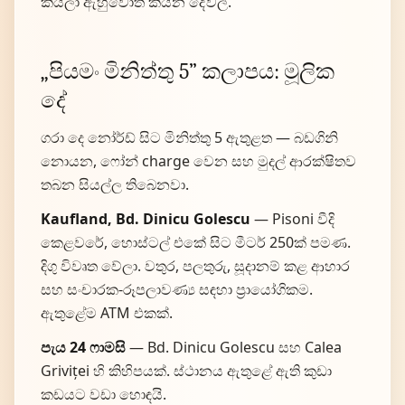
කියලා ඇහුවොත් කියන දේවල්.
„පියමං මිනිත්තු 5” කලාපය: මූලික
දේ
ගරා දෙ නෝර්ඩ් සිට මිනිත්තු 5 ඇතුළත — බඩගිනි
නොයන, ෆෝන් charge වෙන සහ මුදල් ආරක්ෂිතව
තබන සියල්ල තිබෙනවා.
Kaufland, Bd. Dinicu Golescu
— Pisoni වීදි
කෙළවරේ, හොස්ටල් එකේ සිට මීටර් 250ක් පමණ.
දිගු විවෘත වේලා. වතුර, පලතුරු, සූදානම් කළ ආහාර
සහ සංචාරක-රූපලාවණ්‍ය සඳහා ප්‍රායෝගිකම.
ඇතුළේම ATM එකක්.
පැය 24 ෆාමසි
— Bd. Dinicu Golescu සහ Calea
Griviței හි කිහිපයක්. ස්ථානය ඇතුළේ ඇති කුඩා
කඩයට වඩා හොඳයි.