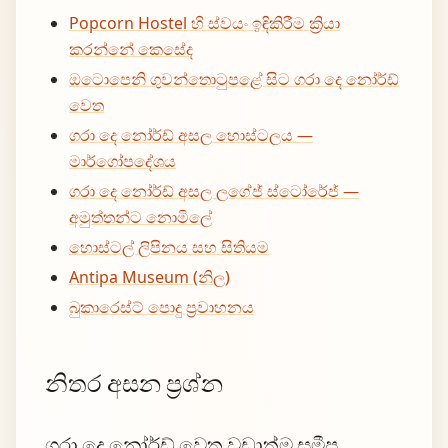
Popcorn Hostel හි ස්වයං ඉඳිකිරීම ක්‍රියා
කරන්නේ කෙසේද
ඔටොපෙනි ගුවන්තොටුපළේ සිට ගරා දෙ නෝර්ඩ්
වෙත
ගරා දෙ නෝර්ඩ් අසල හොස්ටලය —
මාර්ගෝපදේශය
ගරා දෙ නෝර්ඩ් අසල ලගේජ් ස්ටෝරේජ් —
අමුත්තන්ට නොමිලේ
හොස්ටල් ලිපිනය සහ සිතියම
Antipa Museum (නිල)
බුකාරෙස්ට් පොදු ප්‍රවාහනය
නිතර අසන ප්‍රශ්න
ගරා දෙ නෝර්ඩ් වෙත වඩාත්ම සමීප