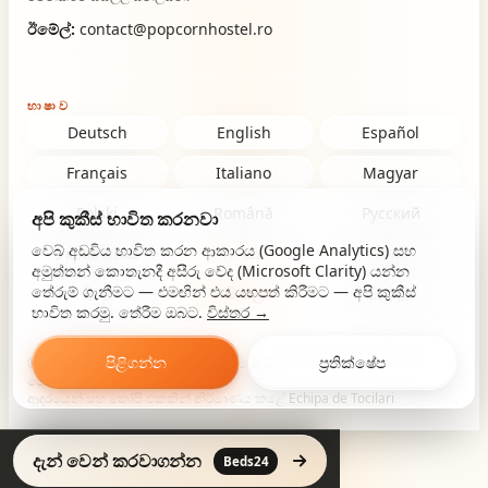
ඊමේල්:
contact@popcornhostel.ro
භාෂාව
Deutsch
English
Español
Français
Italiano
Magyar
Polski
Română
Русский
අපි කුකීස් භාවිත කරනවා
වෙබ් අඩවිය භාවිත කරන ආකාරය (Google Analytics) සහ
Українська
עברית
नेपाली
අමුත්තන් කොතැනදී අසීරු වේද (Microsoft Clarity) යන්න
තේරුම් ගැනීමට — එමඟින් එය යහපත් කිරීමට — අපි කුකීස්
हिन्दी
සිංහල
日本語
භාවිත කරමු. තේරීම ඔබට.
විස්තර →
පිළිගන්න
ප්‍රතික්ෂේප
© 2026 Popcorn Hostel. සියලු හිමිකම් ඇවිරිණි.
පෞද්ගලිකත්වය
·
කුකීස්
·
ආදරයෙන් සහ කෝපි එකකින් නිර්මාණය කළේ
Echipa de Tocilari
දැන් වෙන් කරවාගන්න
Beds24