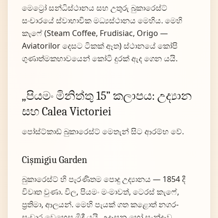
මෙට්‍රෝ සන්ධිස්ථානය සහ උතුරු බුකාරෙස්ට්
සංචාරයේ ස්වාභාවික මධ්‍යස්ථානය මෙහිය. මෙහි
කැෆේ (Steam Coffee, Frudisiac, Origo —
Aviatorilor දෙසට ටිකක් ඈත) ස්ථානයේ කෝපි
ගුණාත්මකභාවයෙන් කෝටි දුරක් ඇද ගෙන යයි.
„පියමං මිනිත්තු 15” කලාපය: උද්‍යාන
සහ Calea Victoriei
පෝස්ට්කාඩ් බුකාරෙස්ට් මෙතැන් සිට ආරම්භ වේ.
Cișmigiu Garden
බුකාරෙස්ට් හි පැරණිතම පොදු උද්‍යානය — 1854 දී
විවෘත වුණා. විල, පියමං මංමාවත්, ටෙරස් කැෆේ,
ප්‍රතිමා, ආලයන්. මෙහි පැයක් ගත කළොත් නගර-
සංචාර වෙහෙස මිදී යයි. උදෑසන හෝ සැන්දෑව