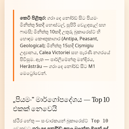
කෙටි පිළිතුර:
ගරා දෙ නෝර්ඩ් සිට පියමං
මිනිත්තු 5කදී හොස්ටල්, සුපිරි වෙළඳසැල් සහ
ෆාමසි; මිනිත්තු 10කදී උතුරු බුකාරෙස්ට් හි
හොඳම කෞතුකාගාර (Antipa, Peasant,
Geological); මිනිත්තු 15කදී Cișmigiu
උද්‍යානය, Calea Victoriei සහ පැරණි නගරයේ
පිවිසුම. ඈත — පාර්ලිමේන්තු මන්දිරය,
Herăstrău — ගරා දෙ නෝර්ඩ් සිට M1
මෙට්‍රෝවෙන්.
„පියමං” මාර්ගෝපදේශය — Top 10
එකක් නෙවෙයි
ස්ථිර හේතු — සංචාරකයන්
බුකාරෙස්ට් Top 10
වෙනුවට
ගරා දෙ නෝර්ඩ් අසල බලන්න ඕනේ දේ