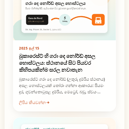
ගරා දෙ නෝර්ඩ් අසල හොස්ටලය
පියමං මිනිත්තු 5යි. පැමිණෙන විට ප්‍රවාහන ප්‍රහේලිකාවක් නැත.
5
Gara de Nord
දුම්රිය, M1 මෙට්‍රෝ, ටැක්සි
මිනිත්තු
Str. Ing. Pisoni 26, Sector 1, බුකාරෙස්ට්
2025 ඉල් 15
බුකාරෙස්ට් හි ගරා දෙ නෝර්ඩ් අසල
හොස්ටලය: ස්ථානයේ සිට පියවර
කිහිපයකින්ම සරල නවාතැන
බුකාරෙස්ට් ගරා දෙ නෝර්ඩ් (උතුරු දුම්රිය ස්ථානය)
අසල හොස්ටලයක් තෝරා ගන්නා ආකාරය: පියමං
දුර, ගුවන්තොටුපළ දුම්රිය, මෙට්‍රෝ, බඩු, ස්වයං
ඉඳිකිරීම සහ නිශ්ශබ්ද කාලය.
ලිපිය කියවන්න
ස්වයං ඉඳිකිරීම — හොස්ටල් බුකාරෙස්ට්