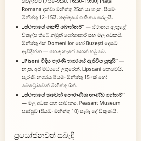
වේලාවට (7:30–9:30, 16:30–19:00) Piața
Romana දක්වා මිනිත්තු 25ක් යා හැක. පියමං
මිනිත්තු 12–15යි. තදබදයේ ගණිතය සරලයි.
„ස්ථානයේ කෝපි බොන්නම්”
— ස්ථානය ඇතුළේ
විකල්ප තිබේ නමුත් ඝෝෂාකාරී සහ මිල අධිකයි.
මිනිත්තු 4ක් Domeniilor හෝ Buzești දෙසට
ඇවිදින්න — හොඳ කැෆේ පහක් හමුවේ.
„Pisoni වීදිය පැරණි නගරයේ ඇතිවිය යුතුයි”
—
නැත. අපි මධ්‍යයේ උතුරෙන්, Lipscani නෙවෙයි.
පැරණි නගරය පියමං මිනිත්තු 15+ක් හෝ
මෙට්‍රෝවෙන් මිනිත්තු 6ක්.
„ස්ථානයේ කඩෙන් පෞරාණික භාණ්ඩ ගන්නම්”
— මිල අධික සහ සාමාන්‍ය. Peasant Museum
සාප්පුව (පියමං මිනිත්තු 10) සැබෑ දේ විකුණයි.
ප්‍රයෝජනවත් සබැඳි