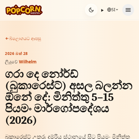
අන්තර්ගතය වෙත යන්න
SI
බ්ලොගයට ආපසු
2026 බක් 28
ලියුවේ
Wilhelm
ගරා දෙ නෝර්ඩ්
(බුකාරෙස්ට්) අසල බලන්න
ඕනේ දේ: මිනිත්තු 5–15
පියමං මාර්ගෝපදේශය
(2026)
බුකාරෙස්ට් උතුරු දුම්රිය ස්ථානයේ සිට පියමං මිනිත්තු