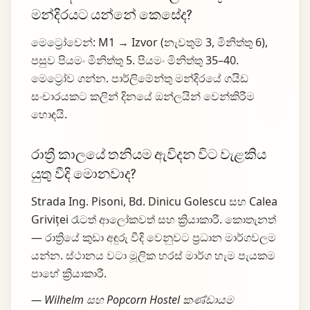
මන්දිරයට යන්නේ කෙසේද?
මෙට්‍රෝවෙන්: M1 → Izvor (නැවතුම් 3, මිනිත්තු 6),
පසුව පියමං මිනිත්තු 5. පියමං මිනිත්තු 35–40.
මෙට්‍රෝව ගන්න. පාර්ලිමේන්තු මන්දිරයේ ගයිඩ
සංචාරයකට කලින් දිනයේ ඔන්ලයින් වෙන්කිරීම
හොඳයි.
රාත්‍රී කාලයේ තනියම ඇවිදන විට වැළකිය
යුතු වීදි මොනවාද?
Strada Ing. Pisoni, Bd. Dinicu Golescu සහ Calea
Griviței රෑටත් ආලෝකවත් සහ ක්‍රියාකාරී. කොතැනත්
— රාත්‍රියේ කුඩා අඳුරු වීදි වෙනුවට ප්‍රධාන මාර්ගවලම
යන්න. ස්ථානය වටා මූලික හරස් මාර්ග හැම පැයකම
පාහේ ක්‍රියාකාරී.
— Wilhelm සහ Popcorn Hostel කණ්ඩායම