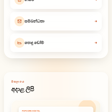
සම්බන්ධතා
පොදු ඩෝම්
බ්ලොගය
අදාළ ලිපි
POPCORN HOSTEL