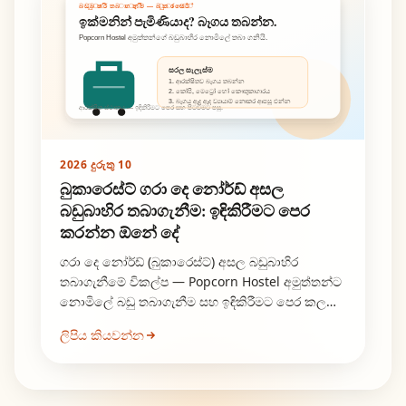
බඩුබාහිර තබා ගැනීම — බුකාරෙස්ට්
ඉක්මනින් පැමිණියාද? බෑගය තබන්න.
Popcorn Hostel අමුත්තන්ගේ බඩුබාහිර නොමිලේ තබා ගනියි.
සරල සැලැස්ම
1. ආරක්ෂිතව බෑගය තබන්න
2. කෝපි, මෙට්‍රෝ හෝ කෞතුකාගාරය
3. බෑගය ඇද ඇද ව්‍යායාම් නොකර ආපසු එන්න
ආරක්ෂිත ස්ථානය — ඉඳිකිරීමට පෙර සහ පිටවීමට පසු.
2026 දුරුතු 10
බුකාරෙස්ට් ගරා දෙ නෝර්ඩ් අසල
බඩුබාහිර තබාගැනීම: ඉඳිකිරීමට පෙර
කරන්න ඕනේ දේ
ගරා දෙ නෝර්ඩ් (බුකාරෙස්ට්) අසල බඩුබාහිර
තබාගැනීමේ විකල්ප — Popcorn Hostel අමුත්තන්ට
නොමිලේ බඩු තබාගැනීම සහ ඉඳිකිරීමට පෙර කල
යවන සරල සැලසුම්.
ලිපිය කියවන්න