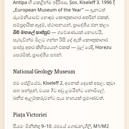
Antipa හි කෙළින්ම ඉදිරිපස, Șos. Kiseleff 3. 1996 දී
„European Museum of the Year” — දැනටත්
රුමේනියාවේ හොඳම කෞතුකාගාර අතරින් එකක්.
සම්ප්‍රදායික ඇඳුම්, ස්ථාපනයන්, ප්‍රාදේශීය ජන කලා.
බිම් මහලේ සාප්පුව
— ගවේෂණයක් නෙවෙයි,
සැබැවින්ම මිලට ගන්න රිසි දේ ඇති කෞතුකාගාර
සාප්පු අතර කිහිපයෙන් එකක් — මුල් රෙදි, Horezu
සෙරමික්, ප්‍රාදේශීය සබන්.
National Geology Museum
එම පේළියේම, Kiseleff 2, අනෙක් දෙකේ අසල. කුඩා
සහ සන්සුන්, වයස 7ට අඩු ළමයින්ට නොමිලේ.
ඛනිජ ඇලුම්කරුවන්ට පැය භාගයක් ප්‍රමාණවත්.
Piața Victoriei
පියමං මිනිත්තු 9–10. රජයේ ගොඩනැගිලි, M1/M2