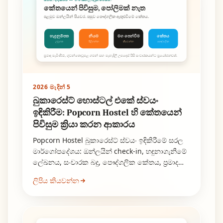
කේතයෙන් පිවිසුම, පෝලිමක් නැත
පළමුව ඔන්ලයින් පියවර. පසුව පෞද්ගලික ඇතුළුවීමේ කේතය.
මග පෙන්වීම
කේතය
හැඳුනුම්පත
නියම
උඩුගත
පිළිගන්න
කියවන්න
පෞද්ගලික
ප්‍රමාද පැමිණීම්, ගුවන්තොටුපළ ගමන් සහ පැහැදිලි උපදෙස් රිසි සංචාරකයන්ට ප්‍රයෝජනවත්.
2026 මැදින් 5
බුකාරෙස්ට් හොස්ටල් එකේ ස්වයං
ඉඳිකිරීම: Popcorn Hostel හි කේතයෙන්
පිවිසුම ක්‍රියා කරන ආකාරය
Popcorn Hostel බුකාරෙස්ට් ස්වයං ඉඳිකිරීමේ සරල
මාර්ගෝපදේශය: ඔන්ලයින් check-in, හඳුනාගැනීමේ
ලේඛනය, සංචාරක බදු, පෞද්ගලික කේතය, ප්‍රමාද
පැමිණීම් සහ ආරක්ෂණ නියම.
ලිපිය කියවන්න