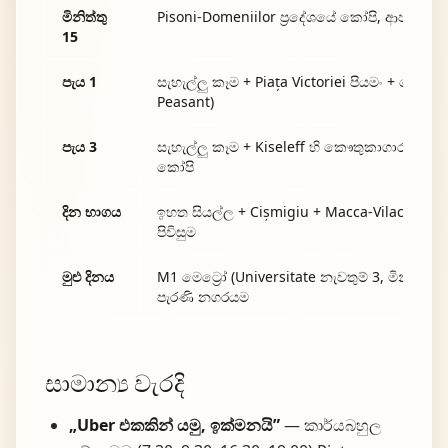
මිනිත්තු
Pisoni-Domeniilor ප්‍රදේශයේ කෝපි, ආපසු වේද
15
පැය 1
සැහැල්ලු කෑම + Piața Victoriei පියමං + කෞත
Peasant)
පැය 3
සැහැල්ලු කෑම + Kiseleff හි කෞතුකාගාර දෙකම +
කෝපි
දින භාගය
ඉහත සියල්ල + Cișmigiu + Macca-Vilacross
පිවිසුම
මුළු දිනය
M1 මෙට්‍රෝ (Universitate නැවතුම් 3, මිනිත්තු 
පැරණි නගරයම
සාමාන්‍ය වැරදි
„Uber එකකින් යමු, ඉක්මනයි”
— කාර්යබහුල