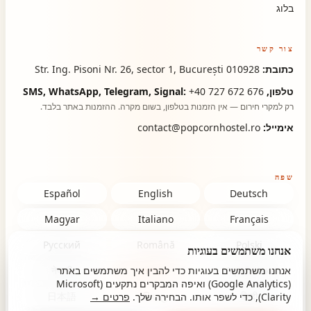
בלוג
צור קשר
כתובת:
Str. Ing. Pisoni Nr. 26, sector 1, București 010928
טלפון, SMS, WhatsApp, Telegram, Signal:
+40 727 672 676
רק למקרי חירום — אין הזמנות בטלפון, בשום מקרה. ההזמנות באתר בלבד.
אימייל:
contact@popcornhostel.ro
שפה
Español
English
Deutsch
Magyar
Italiano
Français
Русский
Română
Polski
אנחנו משתמשים בעוגיות
Українська
עברית
אנחנו משתמשים בעוגיות כדי להבין איך משתמשים באתר
नेपाली
(Google Analytics) ואיפה המבקרים נתקעים (Microsoft
日本語
සිංහල
हिन्दी
Clarity), כדי לשפר אותו. הבחירה שלך.
פרטים →