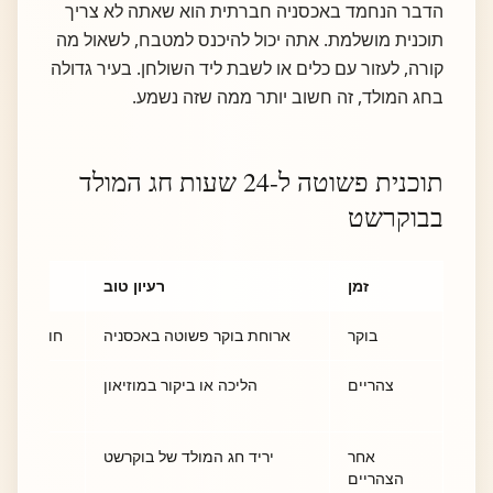
הדבר הנחמד באכסניה חברתית הוא שאתה לא צריך
תוכנית מושלמת. אתה יכול להיכנס למטבח, לשאול מה
קורה, לעזור עם כלים או לשבת ליד השולחן. בעיר גדולה
בחג המולד, זה חשוב יותר ממה שזה נשמע.
תוכנית פשוטה ל-24 שעות חג המולד
בבוקרשט
זמן
רעיון טוב
בוקר
ארוחת בוקר פשוטה באכסניה
חוסך כסף 
צהריים
הליכה או ביקור במוזיאון
העיר 
אחר
יריד חג המולד של בוקרשט
אורות, א
הצהריים