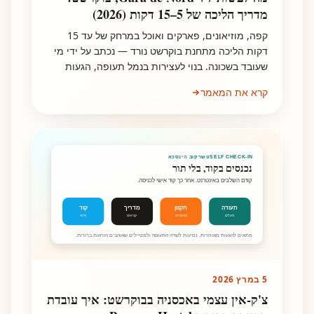
מדריך הליכה של 5–15 דקות (2026)
קפה, מוזיאונים, פארקים ואוכל במרחק של עד 15
דקות הליכה מתחנת בוקרשט נורד — נכתב על ידי מי
שעובד בשכונה. בנוי לעצירות בנמל תעופה, הגעות
מוקדמות ומעברים קצרים.
קרא את המאמר
SELF CHECK-IN אכסניה בוקרשט
נכנסים בקוד, בלי תור
קודם השלבים באינטרנט. אחר כך קוד אישי לכניסה.
תעודה
תקנון
מדריך
קוד
מעלים
מאשרים
קוראים
אישי
מתאים להגעות מאוחרות, נסיעות לשדה התעופה ולמטיילים שאוהבים הוראות ברורות.
5 במרץ 2026
צ'ק-אין עצמי באכסניה בבוקרשט: איך עובדת