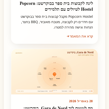
לינה לקבוצות בית ספר בבוקרשט: Popcorn
Hostel לטיולים עם תלמידים
Popcorn Hostel מקבל קבוצות בית ספר בבוקרשט
עם חדרים רק לקבוצה, מטבח מאובזר, BBQ בחצר,
הנחות וגישה מהירה למטרו.
קרא את המאמר
Gara de Nord, בוקרשט
popcornhostel.ro
מדריך הליכה ל-15 דקות
15 דק' הליכה
10 דק'
מוזיאון
מוזיאון
5 דק'
האיכר
Antipa
Calea
פארק
GARA
Cișmigiu
Victoriei
DE NORD
Popcorn
Kaufland
Hostel
Piața
Victoriei
רומני
אתנאום
העיר העתיקה
5 דק'
10 דק'
15 דק'
בסיסי ושינה
מוזיאונים ואוכל
פארקים ו-Calea Victoriei
בוקרשט · סקטור 1
28 באפריל 2026
מה לעשות ליד Gara de Nord, בוקרשט: