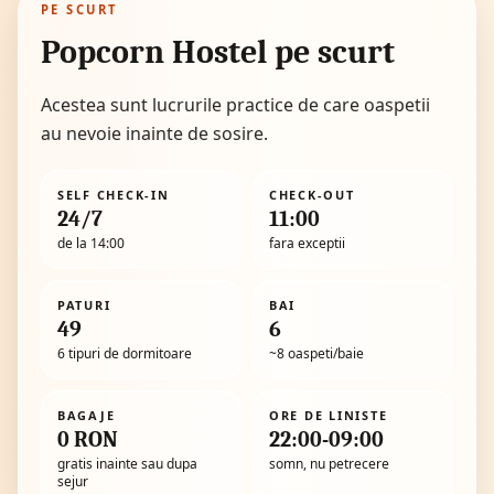
PE SCURT
Popcorn Hostel pe scurt
Acestea sunt lucrurile practice de care oaspetii
au nevoie inainte de sosire.
SELF CHECK-IN
CHECK-OUT
24/7
11:00
de la 14:00
fara exceptii
PATURI
BAI
49
6
6 tipuri de dormitoare
~8 oaspeti/baie
BAGAJE
ORE DE LINISTE
0 RON
22:00-09:00
gratis inainte sau dupa
somn, nu petrecere
sejur