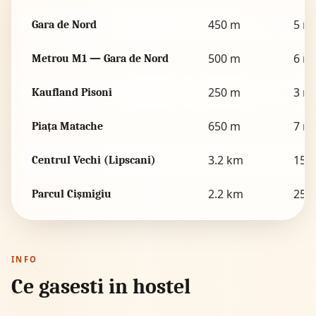
450 m
5 m
Gara de Nord
500 m
6 m
Metrou M1 — Gara de Nord
250 m
3 m
Kaufland Pisoni
650 m
7 m
Piața Matache
3.2 km
15 
Centrul Vechi (Lipscani)
2.2 km
25 m
Parcul Cișmigiu
INFO
Ce gasesti in hostel