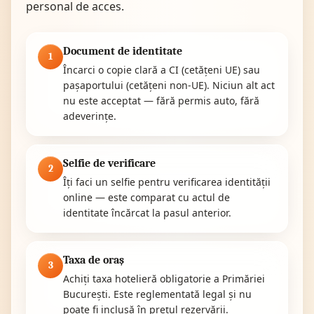
personal de acces.
Document de identitate
1
Încarci o copie clară a CI (cetățeni UE) sau
pașaportului (cetățeni non-UE). Niciun alt act
nu este acceptat — fără permis auto, fără
adeverințe.
Selfie de verificare
2
Îți faci un selfie pentru verificarea identității
online — este comparat cu actul de
identitate încărcat la pasul anterior.
Taxa de oraș
3
Achiți taxa hotelieră obligatorie a Primăriei
București. Este reglementată legal și nu
poate fi inclusă în prețul rezervării.