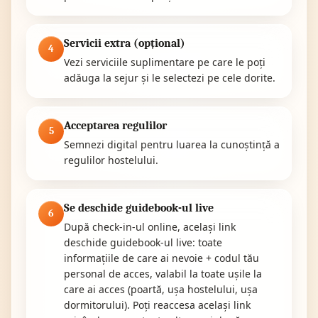
Servicii extra (opțional)
4
Vezi serviciile suplimentare pe care le poți
adăuga la sejur și le selectezi pe cele dorite.
Acceptarea regulilor
5
Semnezi digital pentru luarea la cunoștință a
regulilor hostelului.
Se deschide guidebook-ul live
6
După check-in-ul online, același link
deschide guidebook-ul live: toate
informațiile de care ai nevoie + codul tău
personal de acces, valabil la toate ușile la
care ai acces (poartă, ușa hostelului, ușa
dormitorului). Poți reaccesa același link