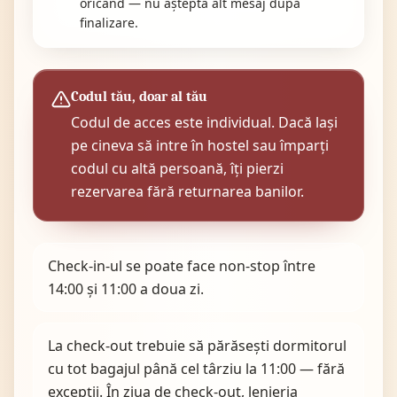
oricând — nu aștepta alt mesaj după
finalizare.
Codul tău, doar al tău
Codul de acces este individual. Dacă lași
pe cineva să intre în hostel sau împarți
codul cu altă persoană, îți pierzi
rezervarea fără returnarea banilor.
Check-in-ul se poate face non-stop între
14:00 și 11:00 a doua zi.
La check-out trebuie să părăsești dormitorul
cu tot bagajul până cel târziu la 11:00 — fără
excepții. În ziua de check-out, lenjeria