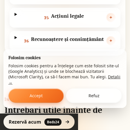
Acțiuni legale
25
Recunoaștere și consimțământ
26
Folosim cookies
Folosim cookies pentru a înțelege cum este folosit site-ul
(Google Analytics) și unde se blochează vizitatorii
(Microsoft Clarity), ca să-l facem mai bun. Tu alegi.
Detalii
→
Accept
Refuz
ÎNTREBĂRI FRECVENTE
Intrebari utile inainte de
sosire
Rezervă acum
Beds24