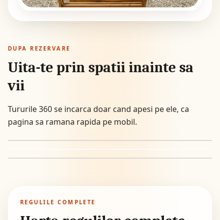
DUPA REZERVARE
Uita-te prin spatii inainte sa
vii
Tururile 360 se incarca doar cand apesi pe ele, ca
Vezi în 360°
pagina sa ramana rapida pe mobil.
Vezi în 360°
Vezi în 360°
Tur 360° prin bucătăria comună
Tur 360° prin curtea privată
Tur 360° prin lobby
REGULILE COMPLETE